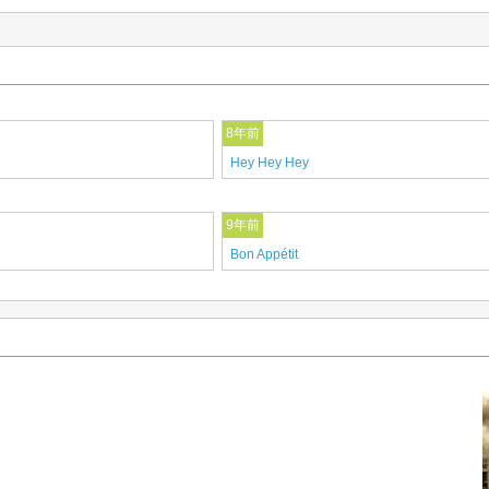
8年前
Hey Hey Hey
9年前
Bon Appétit