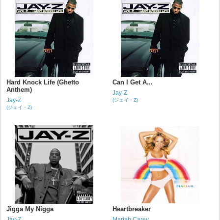
Hard Knock Life (Ghetto
Can I Get A...
Anthem)
Jay-Z
Jay-Z
(ジェイ・Z)
(ジェイ・Z)
Jigga My Nigga
Heartbreaker
Jay-Z
Mariah Carey