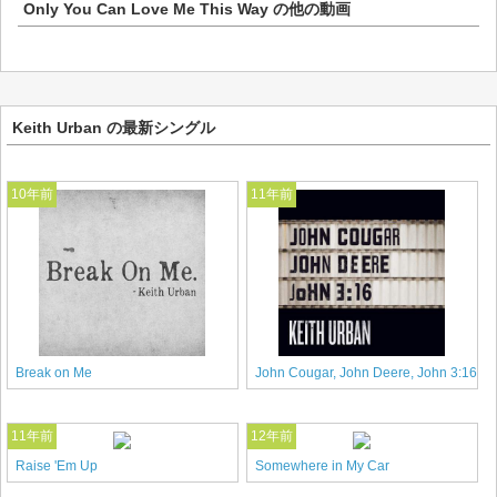
Only You Can Love Me This Way
の他の動画
Keith Urban の最新シングル
10年前
11年前
Break on Me
John Cougar, John Deere, John 3:16
11年前
12年前
Raise 'Em Up
Somewhere in My Car