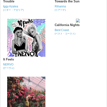
Trouble
Towards the Sun
Iggy Azalea
Rihanna
(イギー・アゼリア)
(リアーナ)
California Nights
Best Coast
(ベスト・コースト)
It Feels
NERVO
(ナーヴォ)