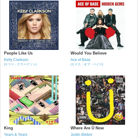
People Like Us
Would You Believe
Kelly Clarkson
Ace of Base
(ケリー・クラークソン)
(エイス・オブ・ベイス)
King
Where Are Ü Now
Years & Years
Justin Bieber