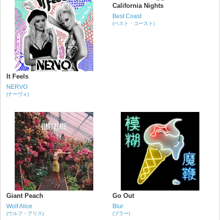
California Nights
Best Coast
(ベスト・コースト)
It Feels
NERVO
(ナーヴォ)
Giant Peach
Go Out
Wolf Alice
Blur
(ウルフ・アリス)
(ブラー)