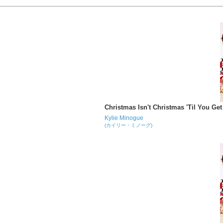
Christmas Isn't Christmas 'Til You Get
Kylie Minogue
(カイリー・ミノーグ)