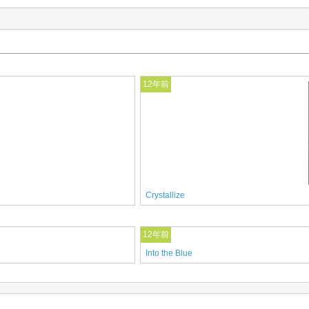
12年前
Crystallize
12年前
Into the Blue