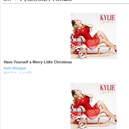
Have Yourself a Merry Little Christmas
Kylie Minogue
(カイリー・ミノーグ)