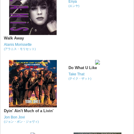
Enya
(エンヤ)
Walk Away
Alanis Morissette
(アラニス・モリセット)
Do What U Like
Take That
(テイク・ザット)
Dyin' Ain't Much of a Livin'
Jon Bon Jovi
(ジョン・ボン・ジョヴィ)