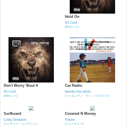
Hold On
50 Cent
(50セント)
Don't Worry 'Bout It
Car Radio
50 Cent
twenty one pilots
(50セント)
(トゥエンティ・ワン・パイロッツ)
Surfboard
Covered N Money
Cody Simpson
Future
(コーディー・シンプソン)
(フューチャー)