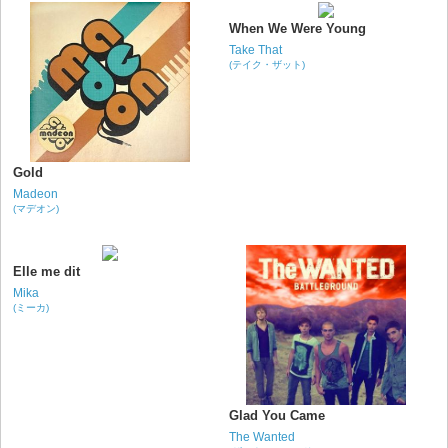
When We Were Young
Take That
(テイク・ザット)
Gold
Madeon
(マデオン)
Elle me dit
Mika
(ミーカ)
Glad You Came
The Wanted