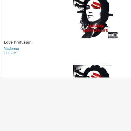
Love Profusion
Madonna
(マドンナ)
Die Another Day
Madonna
(マドンナ)