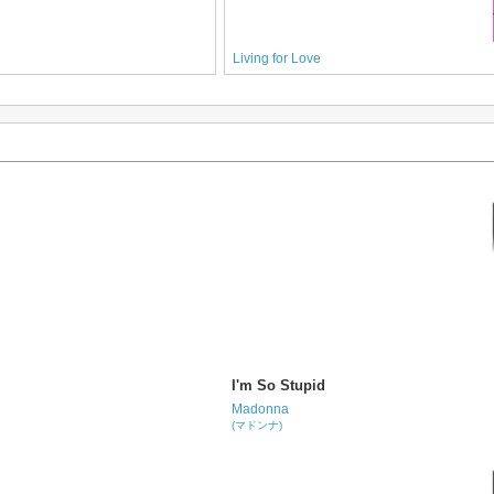
Living for Love
I'm So Stupid
Madonna
(マドンナ)