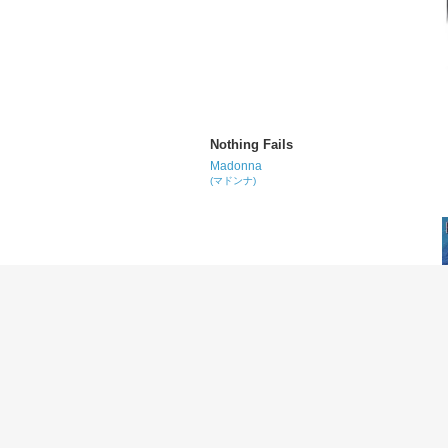
Nothing Fails
Madonna
(マドンナ)
Me Against the Music
Madonna
(マドンナ)