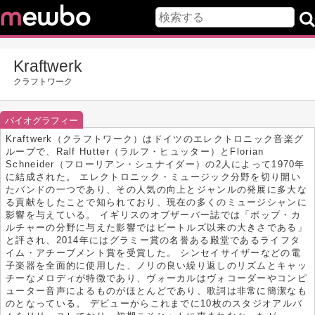
Kraftwerk
クラフトワーク
バイオグラフィー
Kraftwerk（クラフトワーク）はドイツのエレクトロニック音楽グ
ループで、Ralf Hutter（ラルフ・ヒュッター）とFlorian
Schneider（フローリアン・シュナイダー）の2人によって1970年
に結成された。 エレクトロニック・ミュージック分野を切り開い
たバンドの一つであり、その人気の向上とジャンルの発展に多大な
る貢献をしたことで知られており、現在の多くのミュージシャンに
影響を与えている。 イギリスのオブザーバー誌では「ポップ・カ
ルチャーの分野に与えた影響ではビートルズ以来の大きさである」
と評され、2014年にはグラミー賞の名誉ある殿堂であるライフタ
イム・アチーブメント賞を受賞した。 シンセイサイザーなどの電
子楽器を全面的に使用した、ノリの良い繰り返しのリズムとキャッ
チーなメロディが特徴であり、ヴォーカルはヴォコーダーやコンピ
ューター音声によるものがほとんどであり、歌詞は非常に簡潔なも
のとなっている。 デビューからこれまでに10枚のスタジオアルバ