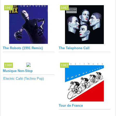
1991
1987
The Robots (1991 Remix)
The Telephone Call
1986
1983
Musique Non-Stop
Electric Café (Techno Pop)
Tour de France