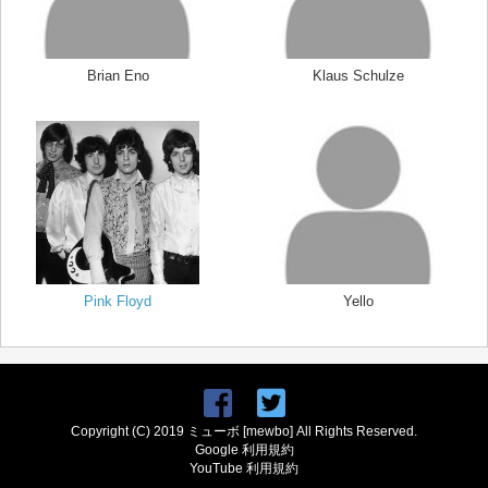
Brian Eno
Klaus Schulze
Pink Floyd
Yello
Copyright (C) 2019 ミューボ [mewbo] All Rights Reserved.
Google 利用規約
YouTube 利用規約