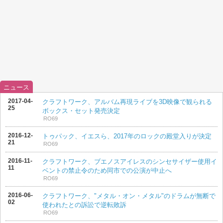
ニュース
2017-04-
クラフトワーク、アルバム再現ライブを3D映像で観られる
25
ボックス・セット発売決定
RO69
2016-12-
トゥパック、イエスら、2017年のロックの殿堂入りが決定
21
RO69
2016-11-
クラフトワーク、ブエノスアイレスのシンセサイザー使用イ
11
ベントの禁止令のため同市での公演が中止へ
RO69
2016-06-
クラフトワーク、"メタル・オン・メタル"のドラムが無断で
02
使われたとの訴訟で逆転敗訴
RO69