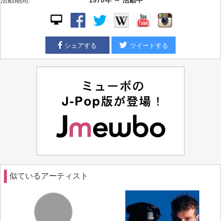
活動期間:
1970年 ～ 活動中
シェアする
ツイートする
似ているアーティスト