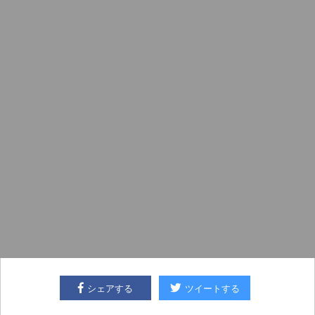
シェアする
ツイートする