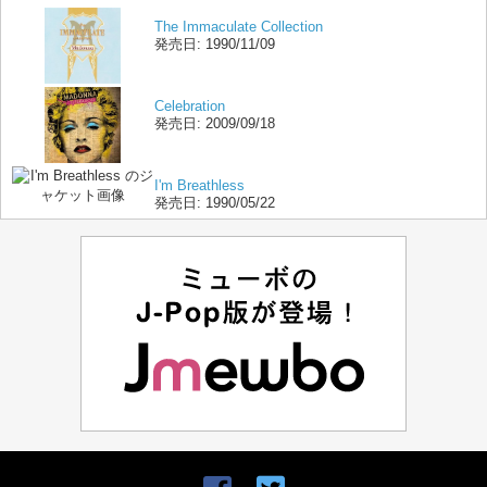
The Immaculate Collection
発売日:
1990/11/09
Celebration
発売日:
2009/09/18
I'm Breathless
発売日:
1990/05/22