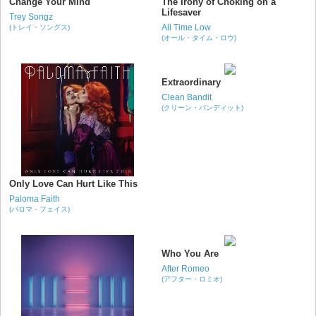
Change Your Mind
The Irony of Choking on a
Lifesaver
Trey Songz
All Time Low
(トレイ・ソングス)
(オール・タイム・ロウ)
Extraordinary
Clean Bandit
(クリーン・バンディット)
Only Love Can Hurt Like This
Paloma Faith
(パロマ・フェイス)
Who You Are
After Romeo
(アフター・ロミオ)