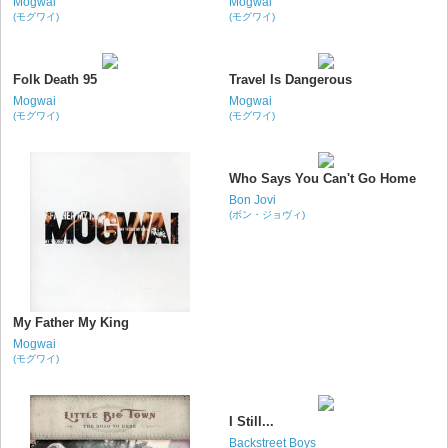
Mogwai
Mogwai
(モグワイ)
(モグワイ)
Folk Death 95
Travel Is Dangerous
Mogwai
Mogwai
(モグワイ)
(モグワイ)
Who Says You Can't Go Home
Bon Jovi
(ボン・ジョヴィ)
My Father My King
Mogwai
(モグワイ)
I Still...
Backstreet Boys