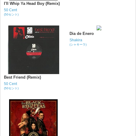
I'll Whip Ya Head Boy (Remix)
50 Cent
(50セント)
Dia de Enero
Shakira
(シャキーラ)
Best Friend (Remix)
50 Cent
(50セント)