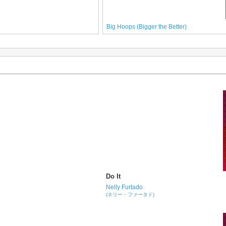
Big Hoops (Bigger the Better)
Do It
Nelly Furtado
(ネリー・ファータド)