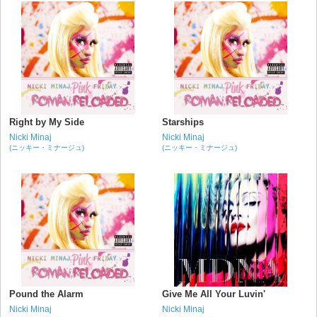
Right by My Side
Starships
Nicki Minaj
Nicki Minaj
(ニッキー・ミナージュ)
(ニッキー・ミナージュ)
Pound the Alarm
Give Me All Your Luvin'
Nicki Minaj
Nicki Minaj