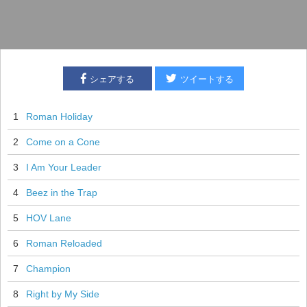
シェアする
ツイートする
1
Roman Holiday
2
Come on a Cone
3
I Am Your Leader
4
Beez in the Trap
5
HOV Lane
6
Roman Reloaded
7
Champion
8
Right by My Side