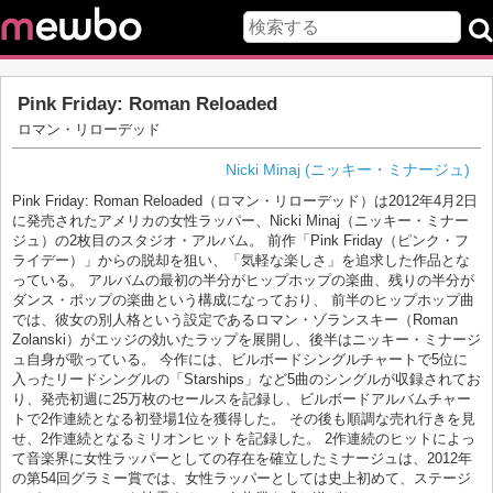
Pink Friday: Roman Reloaded
ロマン・リローデッド
Nicki Minaj (ニッキー・ミナージュ)
Pink Friday: Roman Reloaded（ロマン・リローデッド）は2012年4月2日
に発売されたアメリカの女性ラッパー、Nicki Minaj（ニッキー・ミナー
ジュ）の2枚目のスタジオ・アルバム。 前作「Pink Friday（ピンク・フ
ライデー）」からの脱却を狙い、「気軽な楽しさ」を追求した作品とな
っている。 アルバムの最初の半分がヒップホップの楽曲、残りの半分が
ダンス・ポップの楽曲という構成になっており、 前半のヒップホップ曲
では、彼女の別人格という設定であるロマン・ゾランスキー（Roman
Zolanski）がエッジの効いたラップを展開し、後半はニッキー・ミナージ
ュ自身が歌っている。 今作には、ビルボードシングルチャートで5位に
入ったリードシングルの「Starships」など5曲のシングルが収録されてお
り、発売初週に25万枚のセールスを記録し、ビルボードアルバムチャー
トで2作連続となる初登場1位を獲得した。 その後も順調な売れ行きを見
せ、2作連続となるミリオンヒットを記録した。 2作連続のヒットによっ
て音楽界に女性ラッパーとしての存在を確立したミナージュは、2012年
の第54回グラミー賞では、女性ラッパーとしては史上初めて、ステージ