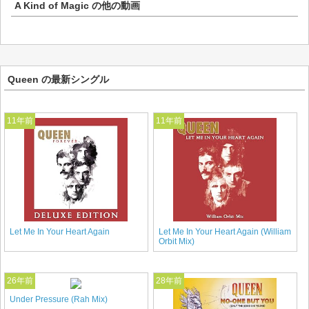
A Kind of Magic
の他の動画
Queen の最新シングル
11年前
11年前
Let Me In Your Heart Again
Let Me In Your Heart Again (William
Orbit Mix)
26年前
28年前
Under Pressure (Rah Mix)