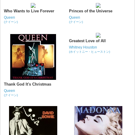
Who Wants to Live Forever
Princes of the Universe
Queen
Queen
(クイーン)
(クイーン)
Greatest Love of All
Whitney Houston
(ホイットニー・ヒューストン)
Thank God It's Christmas
Queen
(クイーン)