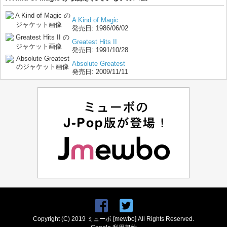
A Kind of Magic
発売日:
1986/06/02
Greatest Hits II
発売日:
1991/10/28
Absolute Greatest
発売日:
2009/11/11
Copyright (C) 2019 ミューボ [mewbo] All Rights Reserved.