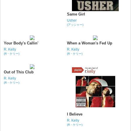
Same Girl
Usher
(アッシャー)
Your Body's Callin'
When a Woman's Fed Up
R. Kelly
R. Kelly
(R・ケリー)
(R・ケリー)
Out of This Club
R. Kelly
(R・ケリー)
I Believe
R. Kelly
(R・ケリー)