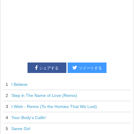
シェアする
ツイートする
1
I Believe
2
Step in The Name of Love (Remix)
3
I Wish - Remix (To the Homies That We Lost)
4
Your Body's Callin'
5
Same Girl