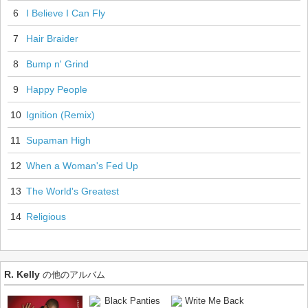
6
I Believe I Can Fly
7
Hair Braider
8
Bump n' Grind
9
Happy People
10
Ignition (Remix)
11
Supaman High
12
When a Woman's Fed Up
13
The World's Greatest
14
Religious
R. Kelly
の他のアルバム