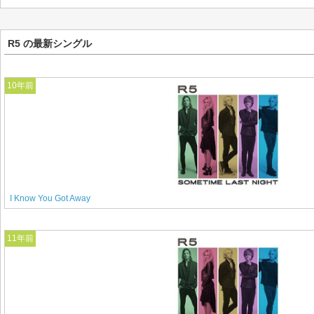
R5 の最新シングル
10年前
I Know You Got Away
11年前