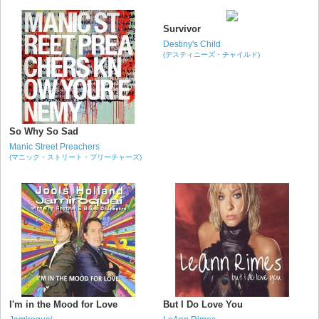
Survivor
Destiny's Child
(デスティニーズ・チャイルド)
So Why So Sad
Manic Street Preachers
(マニック・ストリート・プリーチャーズ)
I'm in the Mood for Love
But I Do Love You