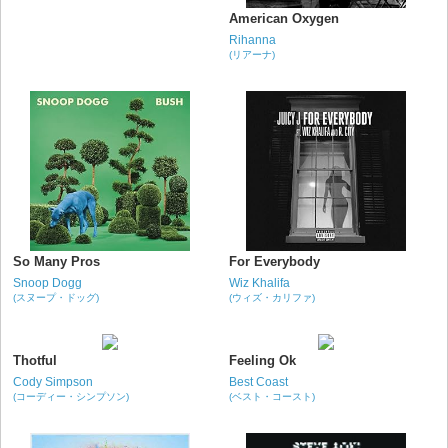
American Oxygen
Rihanna
(リアーナ)
So Many Pros
For Everybody
Snoop Dogg
Wiz Khalifa
(スヌープ・ドッグ)
(ウィズ・カリファ)
Thotful
Feeling Ok
Cody Simpson
Best Coast
(コーディー・シンプソン)
(ベスト・コースト)