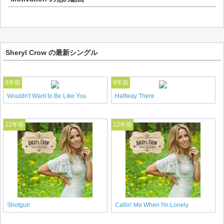
Sheryl Crow の最新シングル
8年前
9年前
Wouldn't Want to Be Like You
Halfway There
12年前
12年前
Shotgun
Callin' Me When I'm Lonely