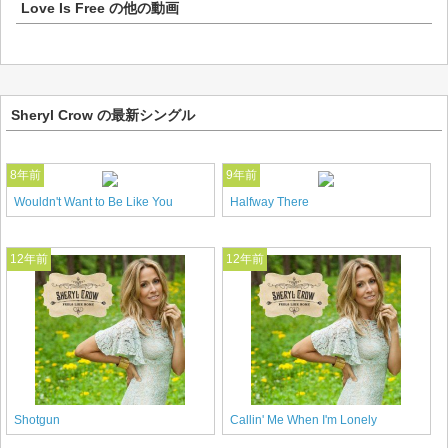
Love Is Free
の他の動画
Sheryl Crow の最新シングル
8年前
9年前
Wouldn't Want to Be Like You
Halfway There
12年前
12年前
Shotgun
Callin' Me When I'm Lonely