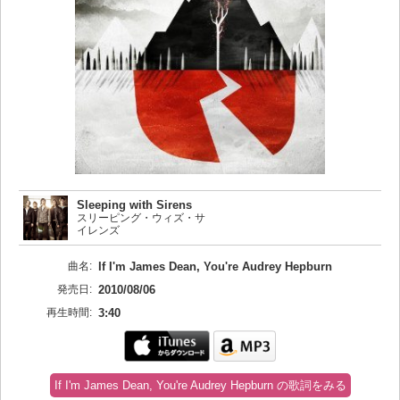
Sleeping with Sirens
スリーピング・ウィズ・サ
イレンズ
曲名:
If I'm James Dean, You're Audrey Hepburn
発売日:
2010/08/06
再生時間:
3:40
If I'm James Dean, You're Audrey Hepburn の歌詞をみる