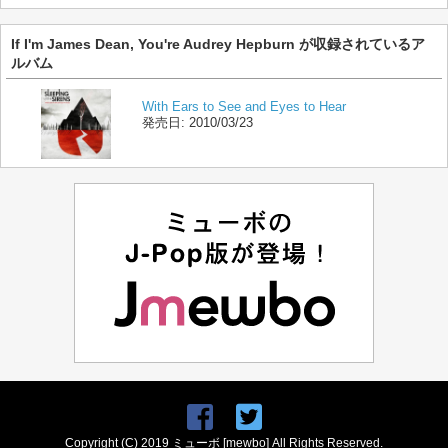
If I'm James Dean, You're Audrey Hepburn が収録されているア
ルバム
With Ears to See and Eyes to Hear
発売日:
2010/03/23
Copyright (C) 2019 ミューボ [mewbo] All Rights Reserved.