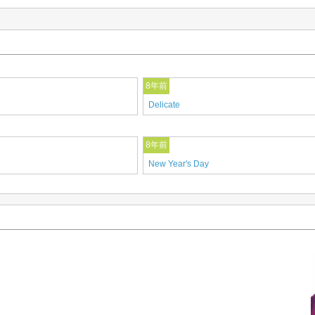
8年前
Delicate
8年前
New Year's Day