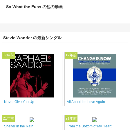
So What the Fuss
の他の動画
Stevie Wonder の最新シングル
17年前
17年前
Never Give You Up
All About the Love Again
21年前
21年前
Shelter in the Rain
From the Bottom of My Heart