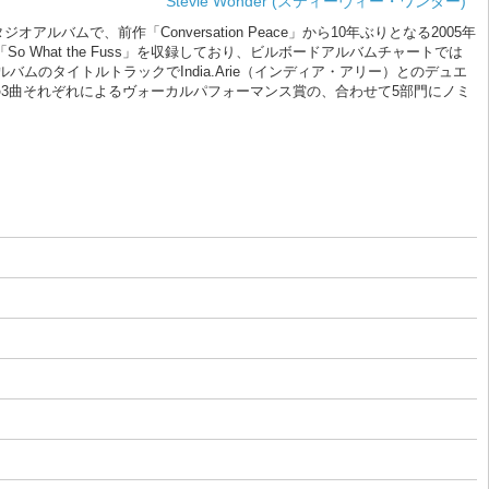
Stevie Wonder (スティーヴィー・ワンダー)
アルバムで、前作「Conversation Peace」から10年ぶりとなる2005年
o What the Fuss」を収録しており、ビルボードアルバムチャートでは
アルバムのタイトルトラックでIndia.Arie（インディア・アリー）とのデュエ
ill I Know」の3曲それぞれによるヴォーカルパフォーマンス賞の、合わせて5部門にノミ