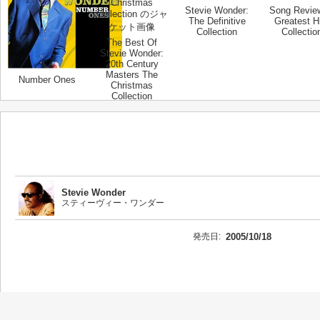
Stevie Wonder:
Song Revie
The Definitive
Greatest H
Collection
Collectio
The Best Of
Stevie Wonder:
20th Century
Masters The
Number Ones
Christmas
Collection
Stevie Wonder
スティーヴィー・ワンダー
発売日:
2005/10/18