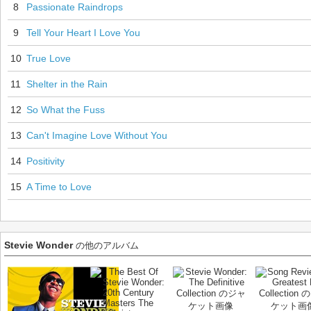
8
Passionate Raindrops
9
Tell Your Heart I Love You
10
True Love
11
Shelter in the Rain
12
So What the Fuss
13
Can't Imagine Love Without You
14
Positivity
15
A Time to Love
Stevie Wonder
の他のアルバム