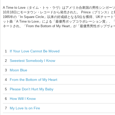
A Time to Love（タイム・トゥ・ラヴ）はアメリカ合衆国の男性シンガーソン
10月18日にモータウン・レコードから発売された。 Prince（プリンス）と
1985年の「In Square Circle」以来の好成績となる5位を獲得、U
ット曲「A Time to Love」による「最優秀ポップコラボレーション賞」、「From 
ネートされ、「From the Bottom of My Heart」が「最優秀男性
1
If Your Love Cannot Be Moved
2
Sweetest Somebody I Know
3
Moon Blue
4
From the Bottom of My Heart
5
Please Don't Hurt My Baby
6
How Will I Know
7
My Love Is on Fire