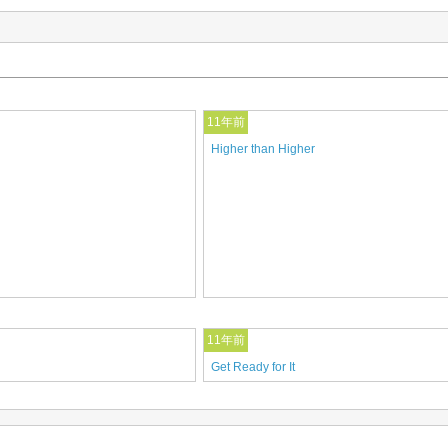
11年前
Higher than Higher
11年前
Get Ready for It