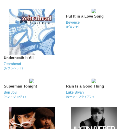
Put It in a Love Song
Beyoncé
(ビヨンセ)
Underneath It All
Zebrahead
(ゼブラヘッド)
Superman Tonight
Rain Is a Good Thing
Bon Jovi
Luke Bryan
(ボン・ジョヴィ)
(ルーク・ブライアン)