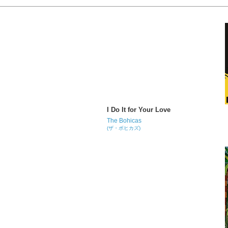
I Do It for Your Love
The Bohicas
(ザ・ボヒカズ)