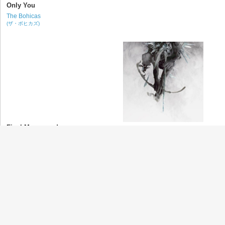
Only You
The Bohicas
(ザ・ボヒカズ)
Final Masquerade
Linkin Park
(リンキン・パーク)
Phantoms Can't Hang
deadmau5
(デッドマウス)