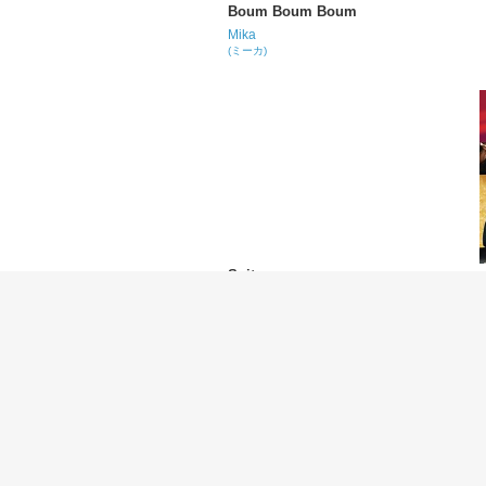
Boum Boum Boum
Mika
(ミーカ)
Suitcase
Mary J. Blige
(メアリー・J. ブライジ)
Come Together
Echosmith
(エコスミス)