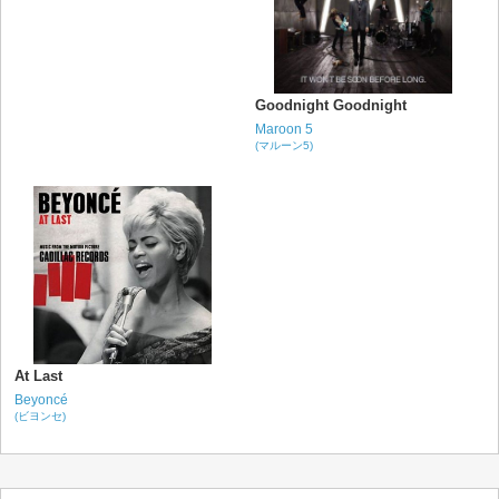
Goodnight Goodnight
Maroon 5
(マルーン5)
At Last
Beyoncé
(ビヨンセ)