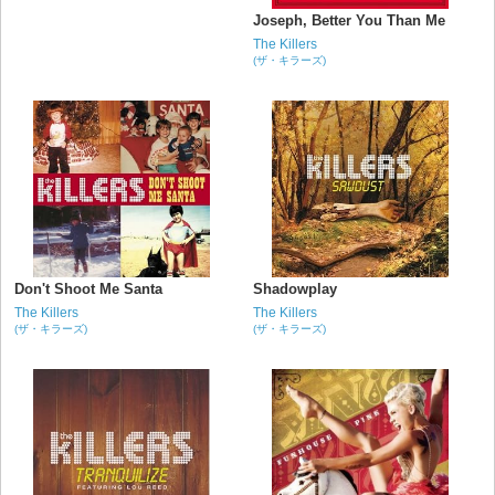
Joseph, Better You Than Me
The Killers
(ザ・キラーズ)
Don't Shoot Me Santa
Shadowplay
The Killers
The Killers
(ザ・キラーズ)
(ザ・キラーズ)