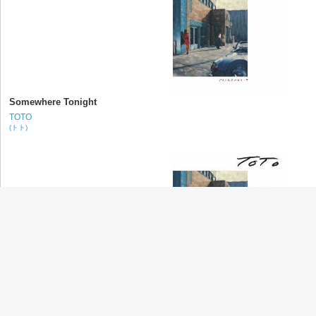
Somewhere Tonight
TOTO
(トト)
Till the End
TOTO
(トト)