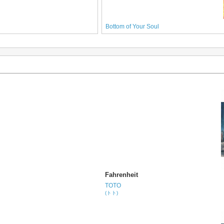
Bottom of Your Soul
Fahrenheit
TOTO
(トト)