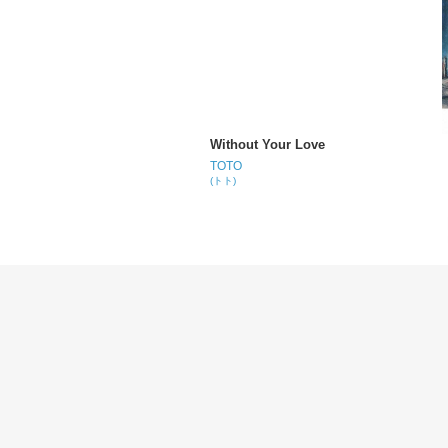
Without Your Love
TOTO
(トト)
How Does It Feel
TOTO
(トト)