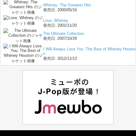
Whitney: The Greatest Hits
発売日:
2000/05/16
Love, Whitney
発売日:
2001/11/20
The Ultimate Collection
発売日:
2007/10/29
I Will Always Love You: The Best of Whitney Housto
n
発売日:
2012/11/13