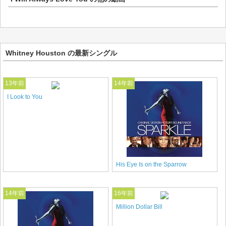
Whitney Houston の最新シングル
13年前
14年前
I Look to You
His Eye Is on the Sparrow
14年前
16年前
Million Dollar Bill