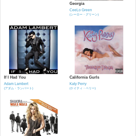
Georgia
CeeLo Green
(シーロー・グリーン)
If I Had You
California Gurls
Adam Lambert
Katy Perry
(アダム・ランバート)
(ケイティ・ペリー)