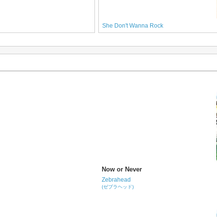
She Don't Wanna Rock
Now or Never
Zebrahead
(ゼブラヘッド)