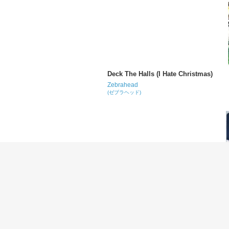
Deck The Halls (I Hate Christmas)
Zebrahead
(ゼブラヘッド)
Feel This Way
Zebrahead
(ゼブラヘッド)