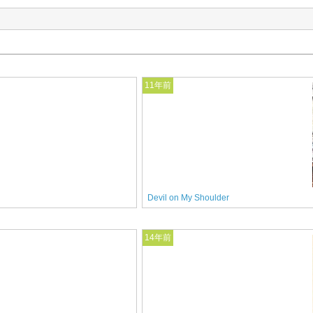
11年前
Devil on My Shoulder
14年前