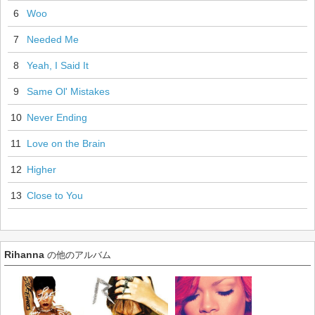
6
Woo
7
Needed Me
8
Yeah, I Said It
9
Same Ol' Mistakes
10
Never Ending
11
Love on the Brain
12
Higher
13
Close to You
Rihanna
の他のアルバム