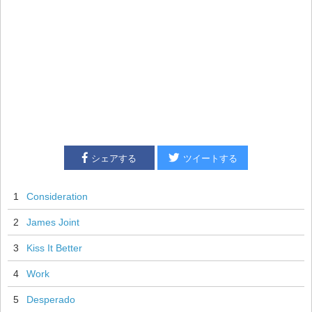
シェアする
ツイートする
1
Consideration
2
James Joint
3
Kiss It Better
4
Work
5
Desperado