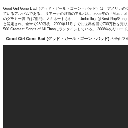
Good Girl Gone Bad（グッド・ガール・ゴーン・バッド）は、アメリ
ているアルバムである。 リアーナの以前のアルバム、2005年の「Music of 
のグラミー賞では7部門にノミネートされ、「Umbrella」はBest Rap/S
と認定され、全米で280万枚、2009年11月までに世界各国で700万枚を売り上げた。
500 Greatest Songs of All Timeにランクインしている。 20
Good Girl Gone Bad (グッド・ガール・ゴーン・バッド)
の全曲フ