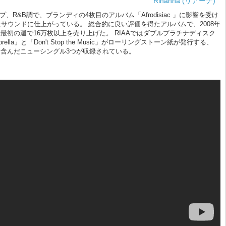
Rihanna (リアーナ)
、R&B調で、ブランディの4枚目のアルバム「Afrodisiac 」に影響を受け
から脱却したサウンドに仕上がっている。 総合的に良い評価を得たアルバムで、2008年
クインし、最初の週で16万枚以上を売り上げた。 RIAAではダブルプラチナディスク
la」と「Don't Stop the Music」がローリングストーン紙が発行する、
urbia」を含んだニューシングル3つが収録されている。