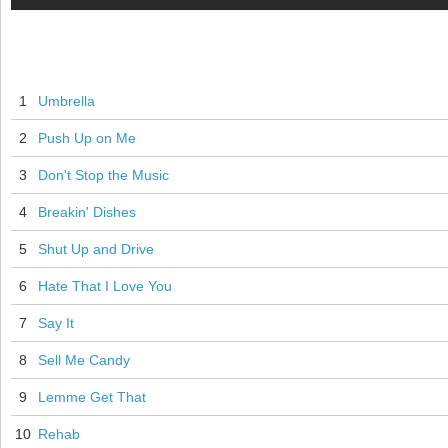
1
Umbrella
2
Push Up on Me
3
Don't Stop the Music
4
Breakin' Dishes
5
Shut Up and Drive
6
Hate That I Love You
7
Say It
8
Sell Me Candy
9
Lemme Get That
10
Rehab