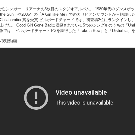
カの女性シンガー、リアーナの3枚目のスタジオアルバム。 1980年代のダンスポップ
the Sun」や2006年の「A Girl like Me」でのカリビアンサウンド
ung Collaboration賞を受賞 ビルボードチャードでは、初登場2位にラン
 Good Girl Gone Badに収録されている5つのシングルのうちの「Umbrel
08年のリロード版では、ビルボードチャート1位を獲得した「Take a Bow」と「Dist
ル視聴動画