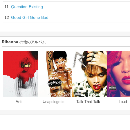
11
Question Existing
12
Good Girl Gone Bad
Rihanna
の他のアルバム
Anti
Unapologetic
Talk That Talk
Loud