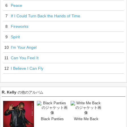
6
Peace
7
If I Could Turn Back the Hands of Time
8
Fireworks
9
Spirit
10
I'm Your Angel
11
Can You Feel It
12
I Believe I Can Fly
R. Kelly
の他のアルバム
Black Panties
Write Me Back