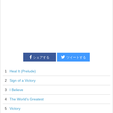
シェアする
ツイートする
1
Heal It (Prelude)
2
Sign of a Victory
3
I Believe
4
The World's Greatest
5
Victory