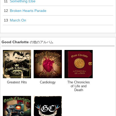
11
Something Else
12
Broken Hearts Parade
13
March On
Good Charlotte
の他のアルバム
Greatest Hits
Cardiology
The Chronicles
of Life and
Death