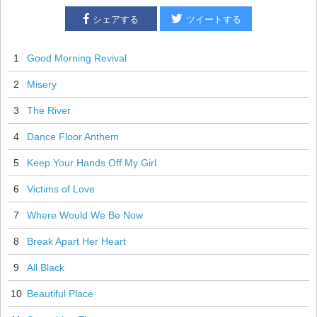
シェアする
ツイートする
1
Good Morning Revival
2
Misery
3
The River
4
Dance Floor Anthem
5
Keep Your Hands Off My Girl
6
Victims of Love
7
Where Would We Be Now
8
Break Apart Her Heart
9
All Black
10
Beautiful Place