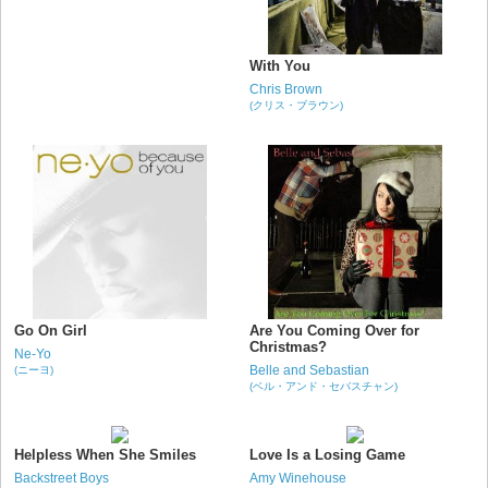
With You
Chris Brown
(クリス・ブラウン)
Go On Girl
Are You Coming Over for
Christmas?
Ne-Yo
Belle and Sebastian
(ニーヨ)
(ベル・アンド・セバスチャン)
Helpless When She Smiles
Love Is a Losing Game
Backstreet Boys
Amy Winehouse