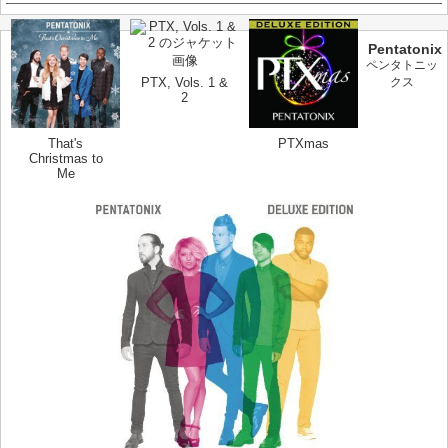
Pentatonix
ペンタトニッ
PTX, Vols. 1 &
クス
2
That's
PTXmas
Christmas to
Me