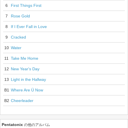
6
First Things First
7
Rose Gold
8
If I Ever Fall in Love
9
Cracked
10
Water
11
Take Me Home
12
New Year's Day
13
Light in the Hallway
B1
Where Are Ü Now
B2
Cheerleader
Pentatonix
の他のアルバム