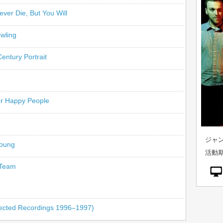
ever Die, But You Will
wling
Century Portrait
r Happy People
ジャン
oung
活動期
 Team
lected Recordings 1996–1997)