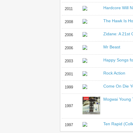
Hardcore Will N
2011
The Hawk Is Ho
2008
Zidane: A 21st 
2006
Mr Beast
2006
Happy Songs fo
2003
Rock Action
2001
Come On Die Y
1999
Mogwai Young
1997
Ten Rapid (Col
1997