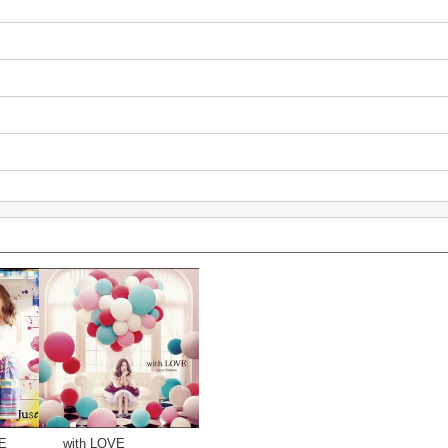
E
with LOVE