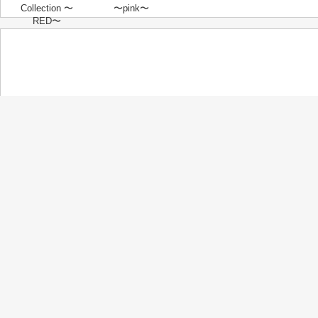
Collection 〜
〜pink〜
RED〜
西野カナ