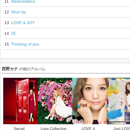
11
Abracadabra
12
Shut Up
13
LOVE & JOY
14
25
15
Thinking of you
西野カナ
の他のアルバム
Secret
Love Collection
LOVE it
Just LOV