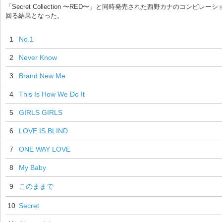
「Secret Collection 〜RED〜」と同時発売された西野カナの
回る結果となった。
1
No.1
2
Never Know
3
Brand New Me
4
This Is How We Do It
5
GIRLS GIRLS
6
LOVE IS BLIND
7
ONE WAY LOVE
8
My Baby
9
このままで
10
Secret