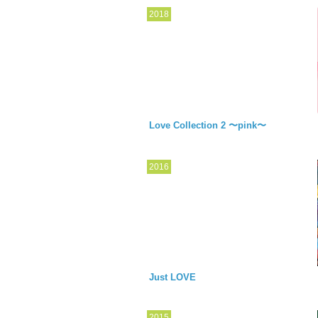
2018
Love Collection 2 〜pink〜
2016
Just LOVE
2015