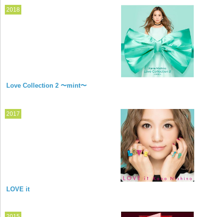
2018
Love Collection 2 〜mint〜
2017
LOVE it
2015