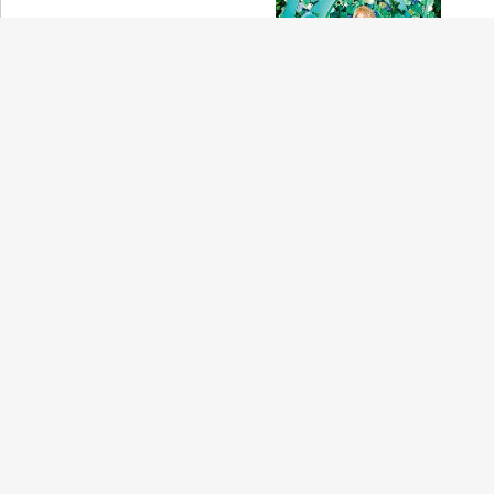
Love Collection 〜mint〜
2011
Thank you, Love
2009