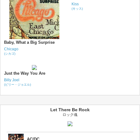
Kiss
(キッス)
Baby, What a Big Surprise
Chicago
(シカゴ)
Just the Way You Are
Billy Joel
(ビリー・ジョエル)
Let There Be Rock
ロック魂
AC/DC