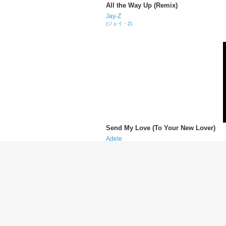
All the Way Up (Remix)
Jay-Z
(ジェイ・Z)
Send My Love (To Your New Lover)
Adele
(アデル)