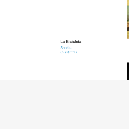
La Bicicleta
Shakira
(シャキーラ)
No Romeo No Juliet
50 Cent
(50セント)