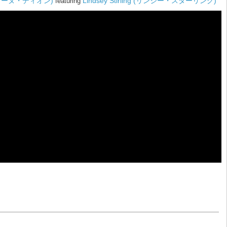
 (セリーヌ・ディオン)
Lindsey Stirling (リンジー・スターリング)
featuring