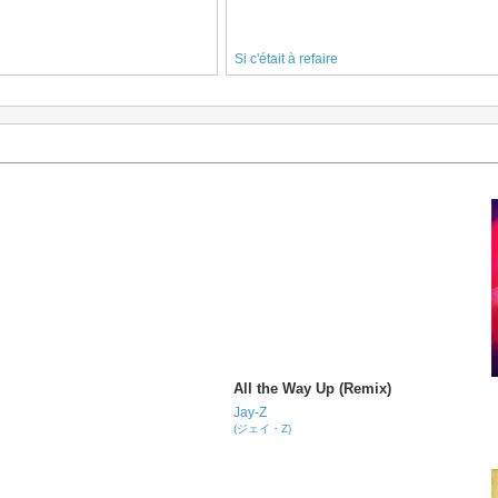
Si c'était à refaire
All the Way Up (Remix)
Jay-Z
(ジェイ・Z)