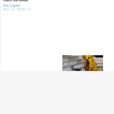
Catch the Blues
Eric Clapton
(エリック・クラプトン)
Hold Up
Beyoncé
(ビヨンセ)