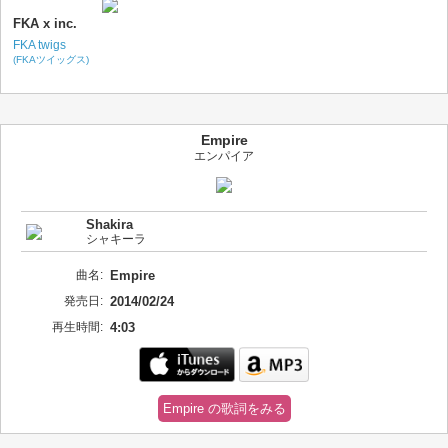
FKA x inc.
FKA twigs
(FKAツイッグス)
Empire
エンパイア
Shakira
シャキーラ
曲名:
Empire
発売日:
2014/02/24
再生時間:
4:03
Empire の歌詞をみる