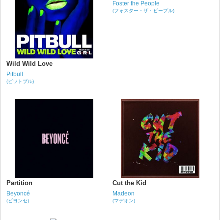
Foster the People
(フォスター・ザ・ピープル)
Wild Wild Love
Pitbull
(ピットブル)
Partition
Cut the Kid
Beyoncé
Madeon
(ビヨンセ)
(マデオン)